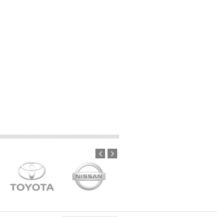
idade
cnologia de ponta para produzir
ndem aos requisitos técnicos e
adoras do mercado automotivo global.
Prev
Next