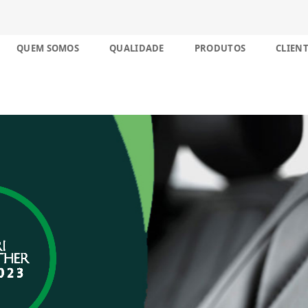
nco décadas no Brasil
Skip
QUEM SOMOS
QUALIDADE
PRODUTOS
CLIENT
to
content