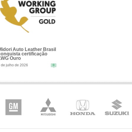
Tecnologia e Confiabil
Investimos continuamente em te
couros de alto padrão, que ate
ambientais das principais mont
Midori Auto Leather Brasil
conquista certificação
LWG Ouro
 de julho de 2026
0
EAD MORE