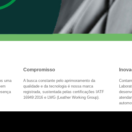
Compromisso
Inova
mos uma
A busca constante pelo aprimoramento da
Contam
s em
qualidade e da tecnologia é nossa marca
Laborat
resença
registrada, sustentada pelas certificações IATF
desenv
16949:2016 e LWG (Leather Working Group).
atenda
automot