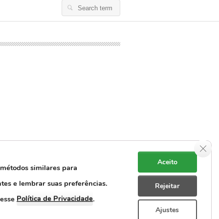
Search
for:
Clos
Aceito
 métodos similares para
ntes e lembrar suas preferências.
Rejeitar
e Dados Pessoais
Rastreabilidade
Política de Privacidade
cesse
.
Ajustes