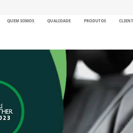
nco décadas no Brasil
Skip
QUEM SOMOS
QUALIDADE
PRODUTOS
CLIENT
to
content