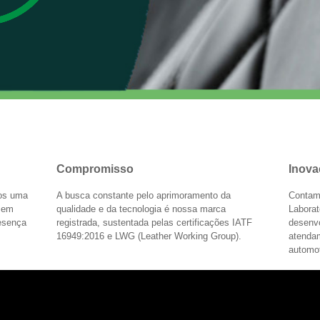
Compromisso
Inova
mos uma
A busca constante pelo aprimoramento da
Contam
s em
qualidade e da tecnologia é nossa marca
Laborat
resença
registrada, sustentada pelas certificações IATF
desenv
16949:2016 e LWG (Leather Working Group).
atenda
automot