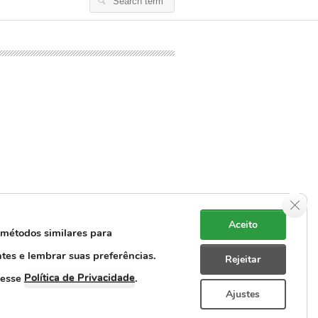
Search
for:
Clos
Aceito
 métodos similares para
ntes e lembrar suas preferências.
Rejeitar
e Dados Pessoais
Rastreabilidade
Política de Privacidade
cesse
.
Ajustes