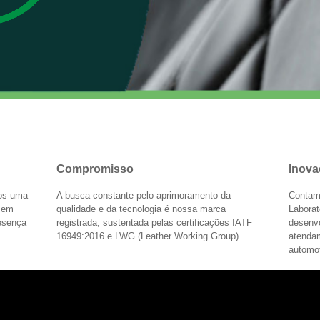
Compromisso
Inova
mos uma
A busca constante pelo aprimoramento da
Contam
s em
qualidade e da tecnologia é nossa marca
Laborat
resença
registrada, sustentada pelas certificações IATF
desenv
16949:2016 e LWG (Leather Working Group).
atenda
automot