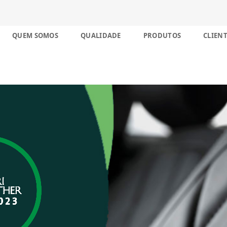
nco décadas no Brasil
Skip
QUEM SOMOS
QUALIDADE
PRODUTOS
CLIENT
to
content