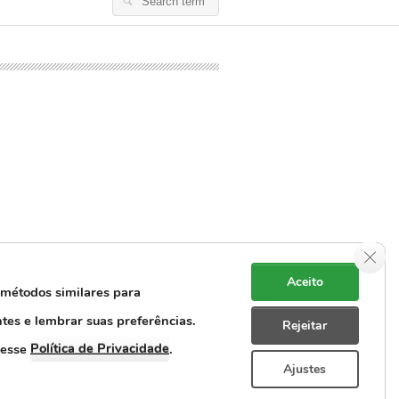
Search
for:
Clos
Aceito
 métodos similares para
ntes e lembrar suas preferências.
Rejeitar
e Dados Pessoais
Rastreabilidade
Política de Privacidade
cesse
.
Ajustes