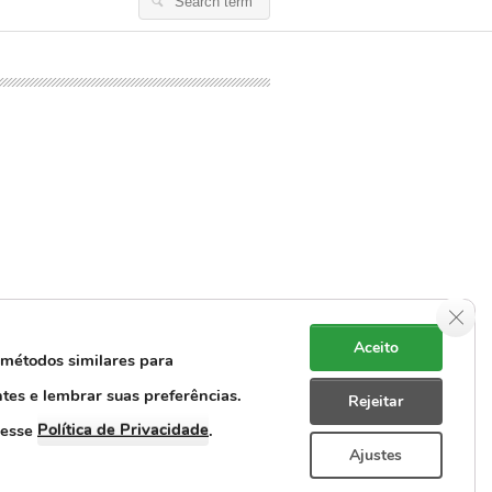
Search
for:
Clos
Aceito
 métodos similares para
ntes e lembrar suas preferências.
Rejeitar
e Dados Pessoais
Rastreabilidade
Política de Privacidade
cesse
.
Ajustes