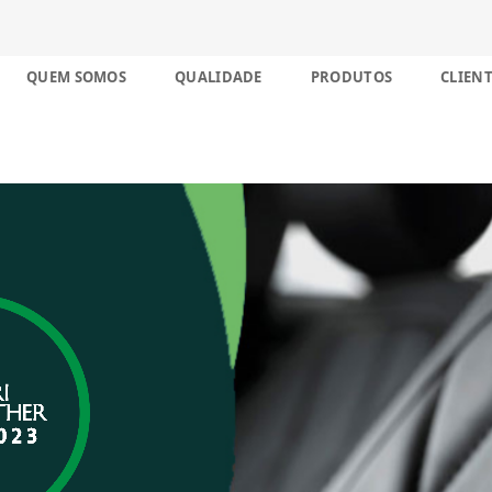
nco décadas no Brasil
Skip
QUEM SOMOS
QUALIDADE
PRODUTOS
CLIENT
to
content