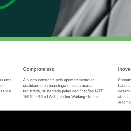
Compromisso
Inova
mos uma
A busca constante pelo aprimoramento da
Contam
s em
qualidade e da tecnologia é nossa marca
Laborat
resença
registrada, sustentada pelas certificações IATF
desenv
16949:2016 e LWG (Leather Working Group).
atenda
automot