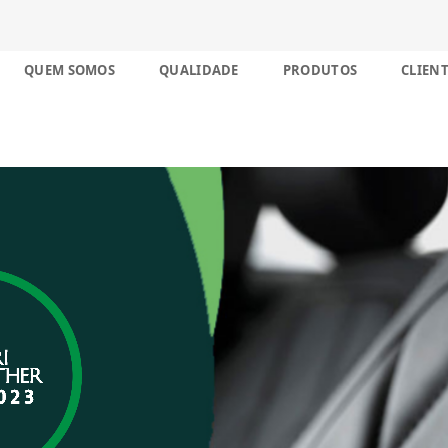
nco décadas no Brasil
Skip
QUEM SOMOS
QUALIDADE
PRODUTOS
CLIENT
to
content