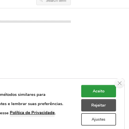
Search
for:
Clos
Aceito
 métodos similares para
ntes e lembrar suas preferências.
Rejeitar
e Dados Pessoais
Rastreabilidade
Política de Privacidade
cesse
.
Ajustes