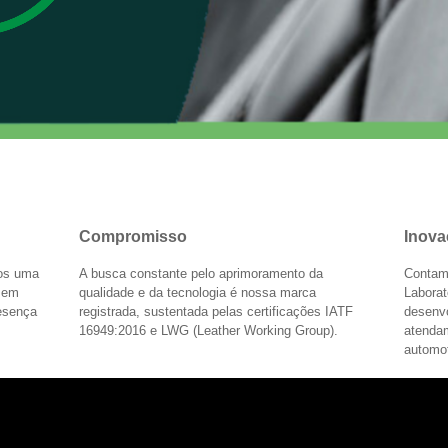
Compromisso
Inova
mos uma
A busca constante pelo aprimoramento da
Contam
s em
qualidade e da tecnologia é nossa marca
Laborat
resença
registrada, sustentada pelas certificações IATF
desenv
16949:2016 e LWG (Leather Working Group).
atenda
automot