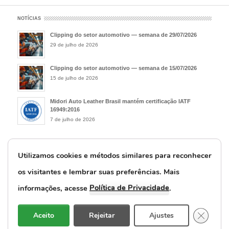
NOTÍCIAS
Clipping do setor automotivo — semana de 29/07/2026
29 de julho de 2026
Clipping do setor automotivo — semana de 15/07/2026
15 de julho de 2026
Midori Auto Leather Brasil mantém certificação IATF
16949:2016
7 de julho de 2026
Home
Contato
Trabalhe Conosco
Política de Cookies – Uso de
Cookies
Política de Privacidade e Proteção de Dados Pessoais
Utilizamos cookies e métodos similares para reconhecer
Rastreabilidade Couros
os visitantes e lembrar suas preferências. M
ais
© Midori Auto Leather Brasil Ltda.
Política de Privacidade
informações, acesse
.
Close G
Aceito
Rejeitar
Ajustes