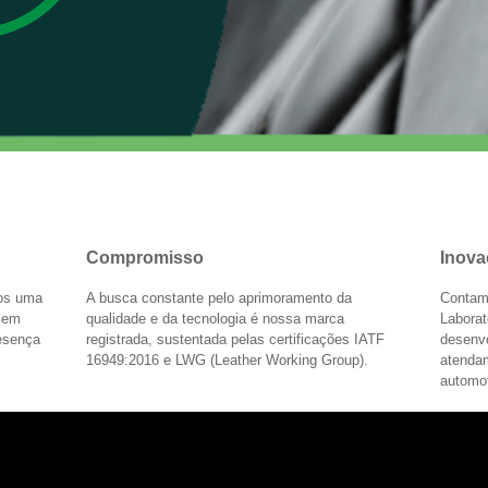
Compromisso
Inova
mos uma
A busca constante pelo aprimoramento da
Contam
s em
qualidade e da tecnologia é nossa marca
Laborat
resença
registrada, sustentada pelas certificações IATF
desenv
16949:2016 e LWG (Leather Working Group).
atenda
automot