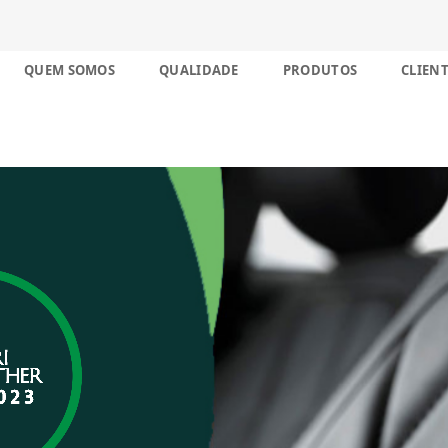
nco décadas no Brasil
Skip
QUEM SOMOS
QUALIDADE
PRODUTOS
CLIENT
to
content