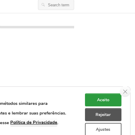
Search
for:
Clos
Aceito
 métodos similares para
ntes e lembrar suas preferências.
Rejeitar
e Dados Pessoais
Rastreabilidade
Política de Privacidade
cesse
.
Ajustes