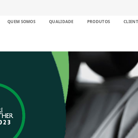
nco décadas no Brasil
Skip
QUEM SOMOS
QUALIDADE
PRODUTOS
CLIENT
to
content