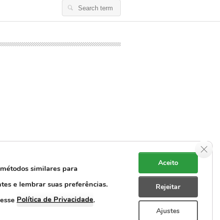
Search
for:
Clos
Aceito
 métodos similares para
ntes e lembrar suas preferências.
Rejeitar
e Dados Pessoais
Rastreabilidade
Política de Privacidade
cesse
.
Ajustes