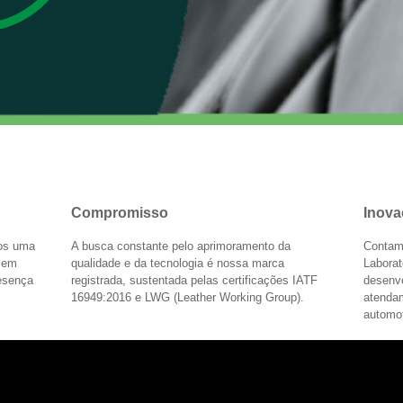
Compromisso
Inova
mos uma
A busca constante pelo aprimoramento da
Contam
s em
qualidade e da tecnologia é nossa marca
Laborat
resença
registrada, sustentada pelas certificações IATF
desenv
16949:2016 e LWG (Leather Working Group).
atenda
automot