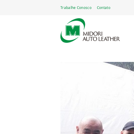
Go
Trabalhe Conosco
Contato
Midori Auto Leather Brasil Ltda.
Fabricante de couro automotivo — mais de ci
to
main
navigation