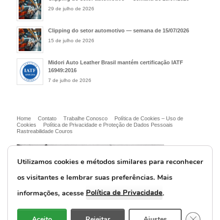
29 de julho de 2026
Clipping do setor automotivo — semana de 15/07/2026
15 de julho de 2026
Midori Auto Leather Brasil mantém certificação IATF
16949:2016
7 de julho de 2026
Home
Contato
Trabalhe Conosco
Política de Cookies – Uso de
Cookies
Política de Privacidade e Proteção de Dados Pessoais
Rastreabilidade Couros
Utilizamos cookies e métodos similares para reconhecer
os visitantes e lembrar suas preferências. M
ais
Política de Privacidade
informações, acesse
.
© Midori Auto Leather Brasil Ltda.
Close G
Aceito
Rejeitar
Ajustes