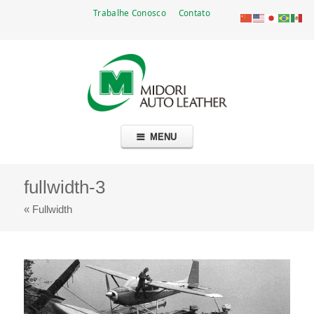
Trabalhe Conosco
Contato
Go
Midori Auto Leather Brasil Ltda.
Fabricante de couro automotivo — mais de cinco décadas no Brasil
to
main
navigation
Skip
MENU
to
content
fullwidth-3
« Fullwidth