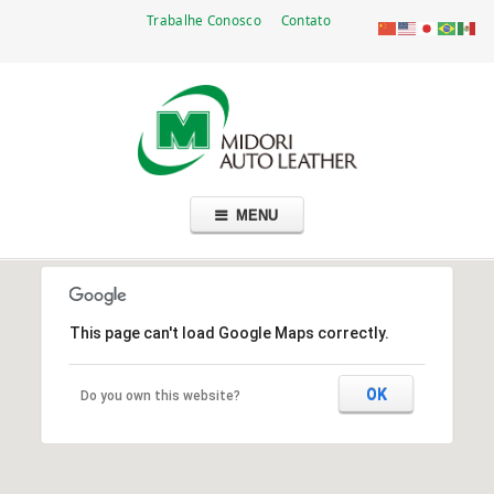
Trabalhe Conosco
Contato
Go
Midori Auto Leather Brasil Ltda.
Fabricante de couro automotivo — mais de cinco décadas no Brasil
to
main
navigation
Skip
MENU
to
content
This page can't load Google Maps correctly.
OK
Do you own this website?