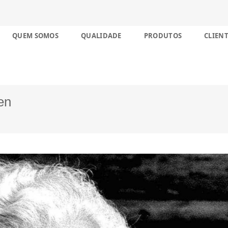
nco décadas no Brasil
Skip
QUEM SOMOS
QUALIDADE
PRODUTOS
CLIENT
to
content
en