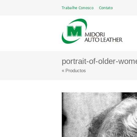
Go
Trabalhe Conosco
Contato
Midori Auto Leather Brasil Ltda.
Fabricante de couro automotivo — mais de ci
to
main
navigation
portrait-of-older-wom
« Productos