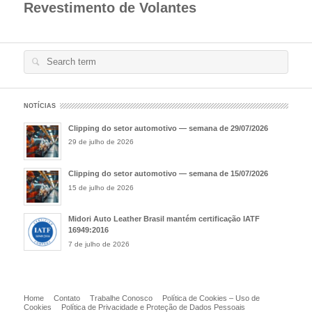
Revestimento de Volantes
low georgetown 11s
louis vuitton outlet
jordan 11 low georgetown
low georgetown 11s
low bred 11s
jordan 5 metallic
jordan 7 lola
bunny
silver
jordan 11 low bred
jordan 7 hare
low georgetown 11s
jordan 11 low georgetown
jordan 11 low bred
jordan 11 low
coach
outlet
georgetown
jordan 11 low georgetown
low bred 11s
low bred 11s
hare 7s
metallic silver 5s
lola bunny 7s
low
low bred
georgetown 11s
11s
metallic silver 5s
low georgetown 11s
low georgetown 11s
jordan 11 low bred
low georgetown 11s
hare 7s
low
Search
hare 7s
georgetown 11s
lola bunny 7s
low georgetown 11s
jordan 11 low georgetown
jordan 13 low hornets
jordan 7 lola
jordan
for:
bunny
11 low georgetown
jordan 11 low georgetown
adidas yeezy boost
jordan 5 metallic silver
adidas yeezy boost
NOTÍCIAS
Clipping do setor automotivo — semana de 29/07/2026
29 de julho de 2026
Clipping do setor automotivo — semana de 15/07/2026
15 de julho de 2026
Midori Auto Leather Brasil mantém certificação IATF
16949:2016
7 de julho de 2026
Home
Contato
Trabalhe Conosco
Política de Cookies – Uso de
Cookies
Política de Privacidade e Proteção de Dados Pessoais