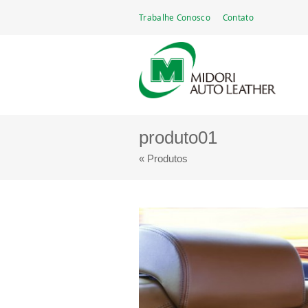
Go
Trabalhe Conosco
Contato
Midori Auto Leather Brasil Ltda.
Fabricante de couro automotivo — mais de ci
to
main
navigation
produto01
« Produtos