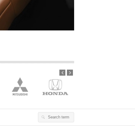
Prev
Next
Search
for: