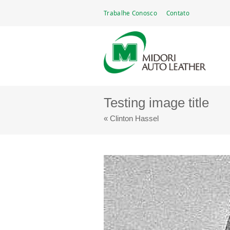
Go
Trabalhe Conosco
Contato
Midori Auto Leather Brasil Ltda.
Fabricante de couro automotivo — mais de ci
to
main
navigation
Testing image title
« Clinton Hassel